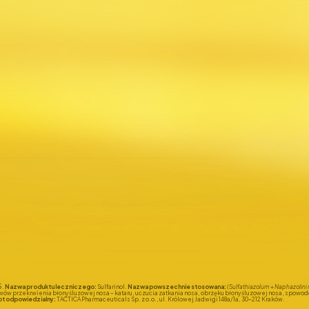
5.
Nazwa produktu leczniczego:
Sulfarinol.
Nazwa powszechnie stosowana:
(Sulfathiazolum + Naphazolini 
wów przekrwienia błony śluzowej nosa – kataru, uczucia zatkania nosa, obrzęku błony śluzowej nosa, spowod
t odpowiedzialny:
TACTICA Pharmaceuticals Sp. z o.o., ul. Królowej Jadwigi 148a/1a, 30-212 Kraków.