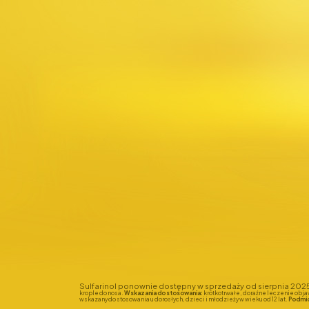
Sulfarinol ponownie dostępny w sprzedaży od sierpnia 202
krople do nosa.
Wskazania do stosowania:
krótkotrwałe, doraźne leczenie obja
wskazany do stosowania u dorosłych, dzieci i młodzieży w wieku od 12 lat.
Podmio