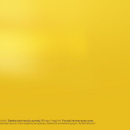
nitras)
.
Dawka substancji czynnej:
(50 mg + 1 mg)/ml.
Postać farmaceutyczna:
owanych przez stan zapalny związany z zakażeniem bakteryjnym. Sulfarinol jest